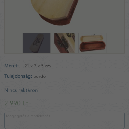
Méret
21 x 7 x 5 cm
Tulajdonság
bordó
Nincs raktáron
2 990 Ft