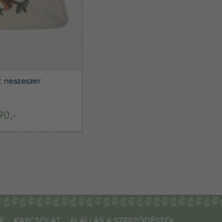
 neszeszer
90,-
F
KAPCSOLAT
ELÁLLÁS A SZERZŐDÉSTŐL