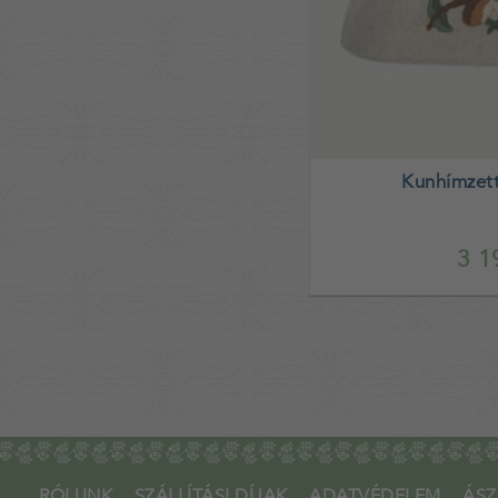
Kunhímzett
3 1
RÓLUNK
SZÁLLÍTÁSI DÍJAK
ADATVÉDELEM
ÁSZ