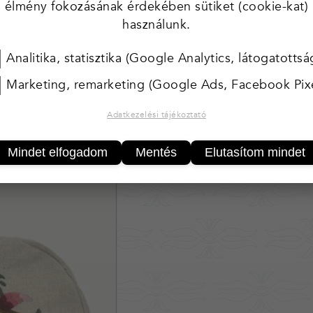
 természeti motívumok jól illeszkednek a mai mod
élmény fokozásának érdekében sütiket (cookie-kat)
ltek, így minden darab egyedi. A motívumok a magy
használunk.
ádák, szekrények, székek díszítésére használják. A t
Analitika, statisztika (Google Analytics, látogatottsá
zt kiemelhető.
Marketing, remarketing (Google Ads, Facebook Pixe
Adatkezelési tájékoztató
ek
Mindet elfogadom
Mentés
Elutasítom mindet