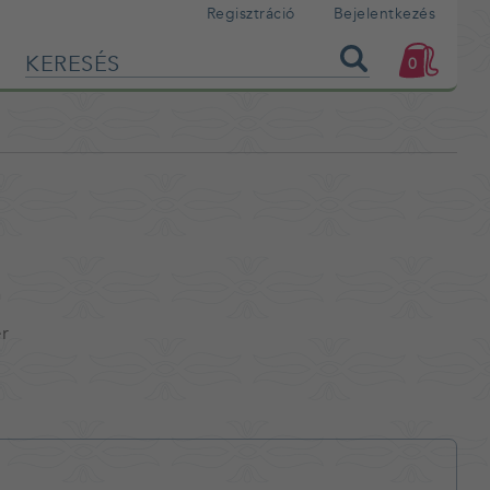
Regisztráció
Bejelentkezés
0
m
ér