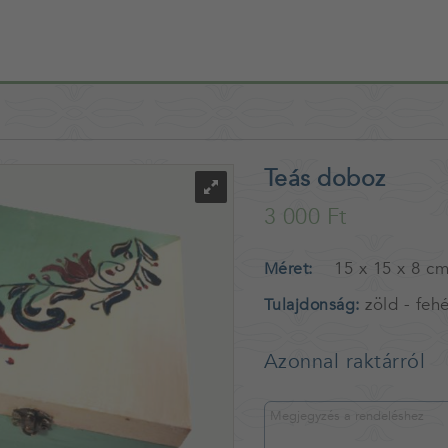
Teás doboz
3 000 Ft
15 x 15 x 8 c
Méret
zöld - feh
Tulajdonság
Azonnal raktárról