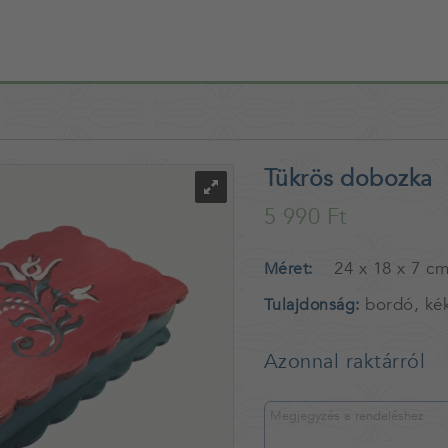
Tükrös dobozka
5 990 Ft
24 x 18 x 7 c
Méret
bordó, ké
Tulajdonság
Azonnal raktárról