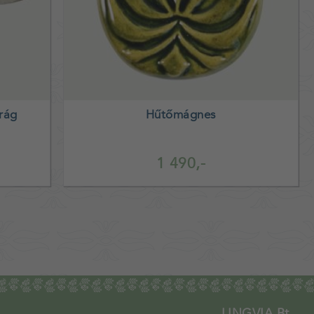
irág
Hűtőmágnes
1 490,-
LINGVIA Bt.