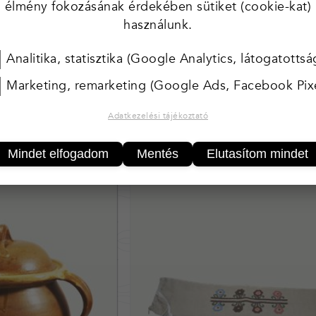
 természeti motívumok jól illeszkednek a mai mod
élmény fokozásának érdekében sütiket (cookie-kat)
ltek, így minden darab egyedi. A motívumok a magy
használunk.
ádák, szekrények, székek díszítésére használják. A t
Analitika, statisztika (Google Analytics, látogatottsá
al készült.
Marketing, remarketing (Google Ads, Facebook Pixe
Adatkezelési tájékoztató
ek
Mindet elfogadom
Mentés
Elutasítom mindet