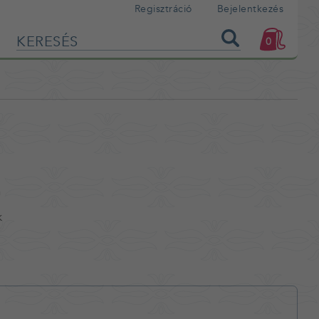
Regisztráció
Bejelentkezés
0
m
k