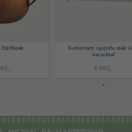
 főzőfazék
Kunhímzett nyújtófa zsák v
kacsokkal
90,-
4 990,-
F
KAPCSOLAT
ELÁLLÁS A SZERZŐDÉSTŐL