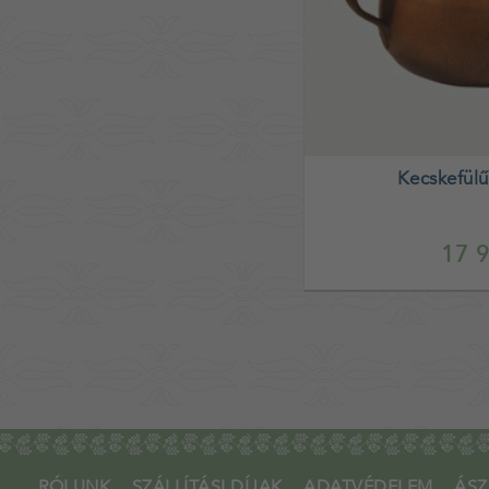
Kecskefülű
17 9
RÓLUNK
SZÁLLÍTÁSI DÍJAK
ADATVÉDELEM
ÁSZ