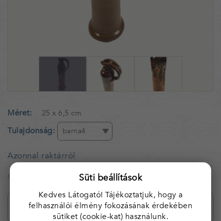
Méret
25 x 6,5 cm
Tulajdonság
barna4
Azonnal raktárról
9 990 Ft
Süti beállítások
Kedves Látogató! Tájékoztatjuk, hogy a
felhasználói élmény fokozásának érdekében
sütiket (cookie-kat) használunk.