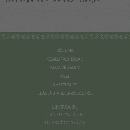
forma elegáns külsőt kölcsönöz az edénynek.
RÓLUNK
SZÁLLÍTÁSI DÍJAK
ADATVÉDELEM
ÁSZF
KAPCSOLAT
ELÁLLÁS A SZERZŐDÉSTŐL
LINGVIA Bt.
+36 70 210 4706
tarinko@tarinko.hu