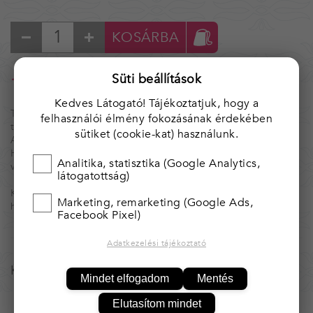
KOSÁRBA
Süti beállítások
25 000 Ft felett* ingyenes kiszállítás!
* Magyarország területén.
Kedves Látogató! Tájékoztatjuk, hogy a
Tárgyaink egyedi, kézzel készített alkotások, ezért nincs két
felhasználói élmény fokozásának érdekében
teljesen egyforma.
sütiket (cookie-kat) használunk.
Amennyiben több darab van raktáron, azt jelezzük.
Ha valamelyik tárgyból többet igényelnél, kérjük, vedd fel
Analitika, statisztika (Google Analytics,
velünk a kapcsolatot.
látogatottság)
Kínálatunk folymatosan bővül, illetve változik. Érdemes
Marketing, remarketing (Google Ads,
hozzánk visszajárni.
Facebook Pixel)
Adatkezelési tájékoztató
Kis, áttört szoknyás, csengős angyalka
Mindet elfogadom
Mentés
Elutasítom mindet