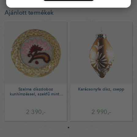
Ajánlott termékek
Szalma díszdoboz
Karácsonyfa dísz, csepp
kunhímzéssel, szekfű minta
piros belső
2 390,-
2 990,-