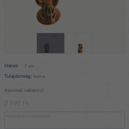
Méret
7 cm
Tulajdonság
barna
Azonnal raktárról
2 590 Ft