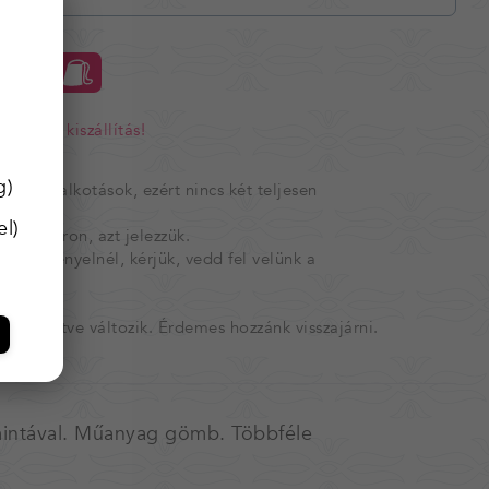
RBA
ingyenes kiszállítás!
etén.
g)
szített alkotások, ezért nincs két teljesen
l)
 raktáron, azt jelezzük.
bet igényelnél, kérjük, vedd fel velünk a
ül, illetve változik. Érdemes hozzánk visszajárni.
i mintával. Műanyag gömb. Többféle