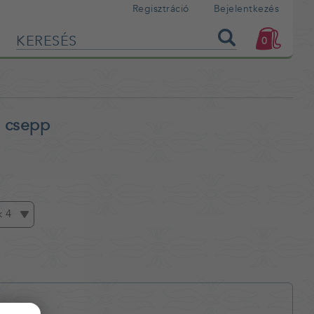
Regisztráció
Bejelentkezés
0
, csepp
k 4