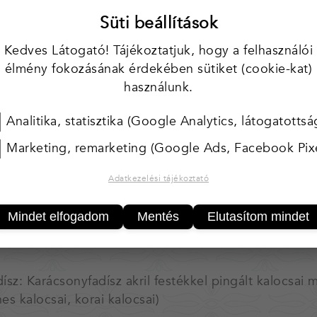
Süti beállítások
KOSÁ
Kedves Látogató! Tájékoztatjuk, hogy a felhasználói
élmény fokozásának érdekében sütiket (cookie-kat)
25 000 Ft felett* 
használunk.
* Magyarország terül
Analitika, statisztika (Google Analytics, látogatottsá
Tárgyaink egyedi, kézzel ké
egyforma.
Marketing, remarketing (Google Ads, Facebook Pixe
Amennyiben több darab van
Ha valamelyik tárgyból töb
Adatkezelési tájékoztató
kapcsolatot.
Kínálatunk folymatosan bőv
Mindet elfogadom
Mentés
Elutasítom mindet
dísz: Karácsonyfadísz akril festékkel pingált kalocsa
es kalocsai, korai kalocsai)