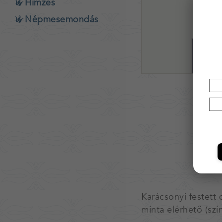
Hímzés
Népmesemondás
Karácsonyi festett 
minta elérhető (szín