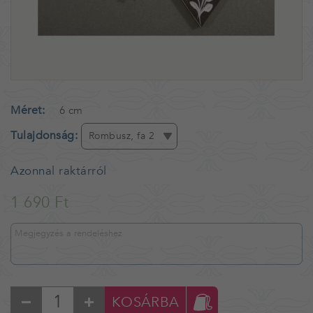
Méret
6 cm
Tulajdonság
Rombusz, fa 2
Azonnal raktárról
1 690 Ft
KOSÁRBA