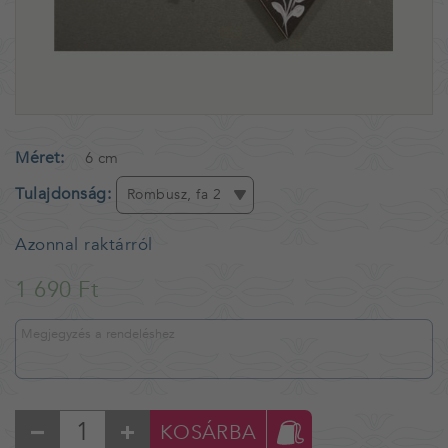
Méret
6 cm
Tulajdonság
Rombusz, fa 2
Azonnal raktárról
1 690 Ft
KOSÁRBA