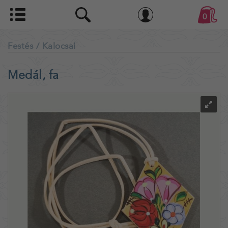
0
Festés
/ Kalocsai
Medál, fa