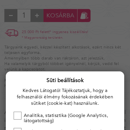
KOSÁRBA
25 000 Ft felett* ingyenes kiszállítás!
* Magyarország területén.
Tárgyaink egyedi, kézzel készített alkotások, ezért nincs két
teljesen egyforma.
Amennyiben több darab van raktáron, azt jelezzük.
Ha valamelyik tárgyból többet igényelnél, kérjük, vedd fel
velünk a kapcsolatot.
Süti beállítások
Kínálatunk folymatosan bővül, illetve változik. Érdemes
hozzánk visszajárni.
Kedves Látogató! Tájékoztatjuk, hogy a
felhasználói élmény fokozásának érdekében
sütiket (cookie-kat) használunk.
A csafring a Sárközi menyasszonyi viselet jól
Analitika, statisztika (Google Analytics,
ismert dísze. Egy-egy bojt azonban nagyon
látogatottság)
nehéz volt, hiszen rengeteg gyöngyöt kellett