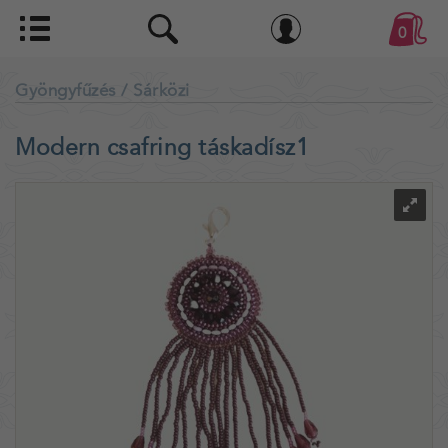
0
Gyöngyfűzés
/ Sárközi
Modern csafring táskadísz1