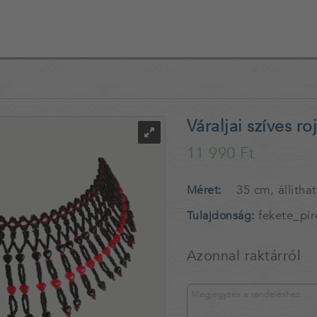
Váraljai szíves ro
11 990 Ft
35 cm, állítha
Méret
fekete_pir
Tulajdonság
Azonnal raktárról