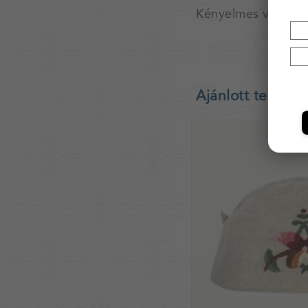
Kényelmes viselet é
Ajánlott termék