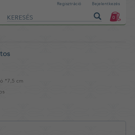
Regisztráció
Bejelentkezés
0
jtos
tó *7,5 cm
os