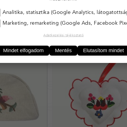
s divatos színeivel bátran felvehetjük akár kisebb ü
Analitika, statisztika (Google Analytics, látogatottsá
Marketing, remarketing (Google Ads, Facebook Pixe
Adatkezelési tájékoztató
ek
Mindet elfogadom
Mentés
Elutasítom mindet