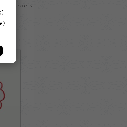
nnepségekre is.
g)
l)