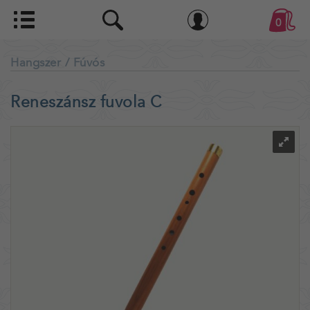
0
Hangszer
/ Fúvós
Reneszánsz fuvola C