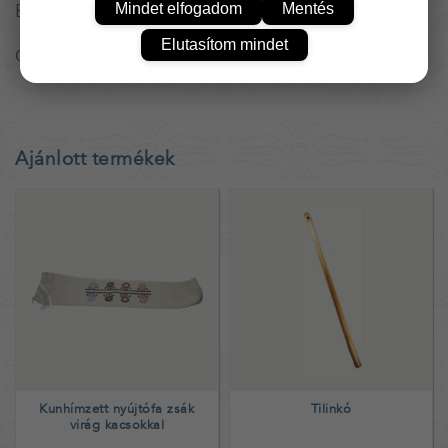
Egyrészes változat.
Mindet elfogadom
Mentés
Elutasítom mindet
C hangolású
Ajánlott termékek
Kunhímzett nyújtófa zsák
Tilinkó
virág kacsokkal