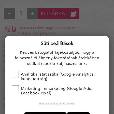
KOSÁRBA
25 000 Ft felett* ingyenes kiszállítás!
* Magyarország területén.
Tárgyaink egyedi, kézzel készített alkotások, ezért nincs két
Süti beállítások
teljesen egyforma.
Amennyiben több darab van raktáron, azt jelezzük.
Kedves Látogató! Tájékoztatjuk, hogy a
Ha valamelyik tárgyból többet igényelnél, kérjük, vedd fel
felhasználói élmény fokozásának érdekében
velünk a kapcsolatot.
sütiket (cookie-kat) használunk.
Kínálatunk folymatosan bővül, illetve változik. Érdemes
Analitika, statisztika (Google Analytics,
hozzánk visszajárni.
látogatottság)
Marketing, remarketing (Google Ads,
Facebook Pixel)
A reneszánsz fuvola egyszerű hatlyukú hangszer.
Adatkezelési tájékoztató
A pásztorok annak idején flótának nevezték.