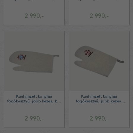
virág
virág
2 990,-
2 990,-
Kunhímzett konyhai
Kunhímzett konyhai
fogókesztyű, jobb kezes, kék
fogókesztyű, jobb kezes,
virág
rózsaszín virág
2 990,-
2 990,-