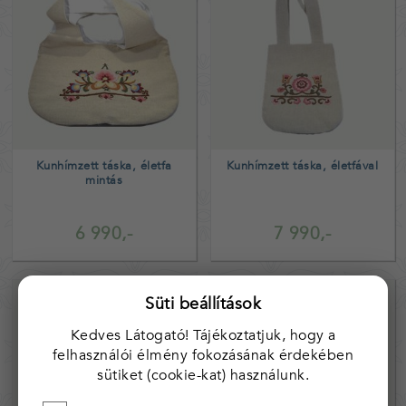
Kunhímzett táska, életfa
Kunhímzett táska, életfával
mintás
6 990,-
7 990,-
Süti beállítások
Kedves Látogató! Tájékoztatjuk, hogy a
felhasználói élmény fokozásának érdekében
sütiket (cookie-kat) használunk.