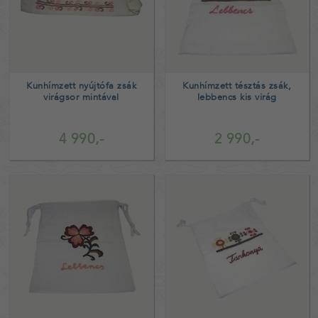
Kunhímzett nyújtófa zsák
Kunhímzett tésztás zsák,
virágsor mintával
lebbencs kis virág
4 990,-
2 990,-