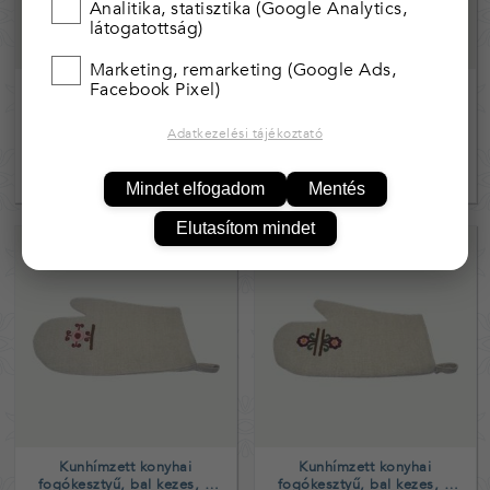
Analitika, statisztika (Google Analytics,
látogatottság)
Marketing, remarketing (Google Ads,
Facebook Pixel)
Kunhímzett táska,
Kunhímzett táska, tulipán
rózsamintás
mintás
Adatkezelési tájékoztató
6 990,-
7 990,-
Mindet elfogadom
Mentés
Elutasítom mindet
Kunhímzett konyhai
Kunhímzett konyhai
fogókesztyű, bal kezes, 1
fogókesztyű, bal kezes, 2