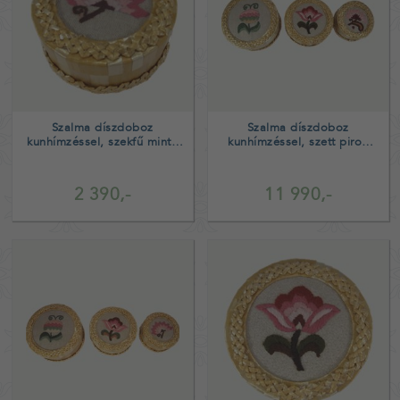
Szalma díszdoboz
Szalma díszdoboz
kunhímzéssel, szekfű minta
kunhímzéssel, szett piros
zöld belső
barna belső
2 390,-
11 990,-