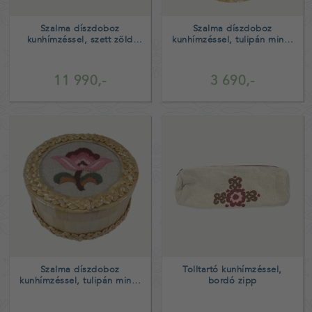
Szalma díszdoboz
Szalma díszdoboz
kunhímzéssel, szett zöld
kunhímzéssel, tulipán minta
belső
barna belső
11 990,-
3 690,-
Szalma díszdoboz
Tolltartó kunhímzéssel,
kunhímzéssel, tulipán minta
bordó zipp
zöld belső