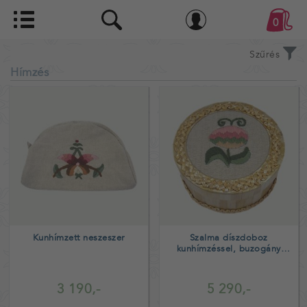
0
Szűrés
Hímzés
Kunhímzett neszeszer
Szalma díszdoboz
kunhímzéssel, buzogány
minta piros belső
3 190,-
5 290,-