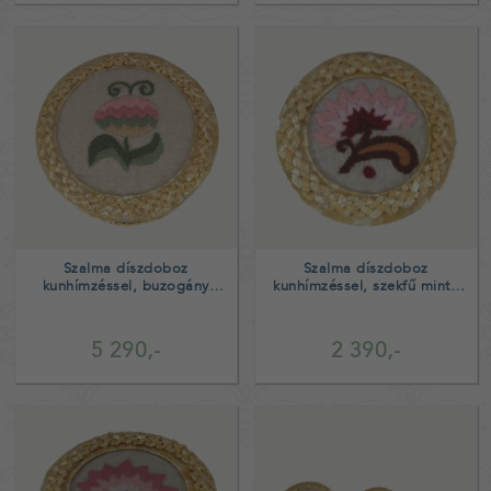
Szalma díszdoboz
Szalma díszdoboz
kunhímzéssel, buzogány
kunhímzéssel, szekfű minta
minta zöld belső
piros belső
5 290,-
2 390,-