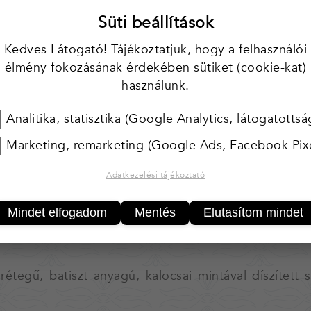
Süti beállítások
KOSÁ
Kedves Látogató! Tájékoztatjuk, hogy a felhasználói
élmény fokozásának érdekében sütiket (cookie-kat)
25 000 Ft felett* 
használunk.
* Magyarország terül
Analitika, statisztika (Google Analytics, látogatottsá
Tárgyaink egyedi, kézzel ké
egyforma.
Marketing, remarketing (Google Ads, Facebook Pixe
Amennyiben több darab van
Ha valamelyik tárgyból töb
Adatkezelési tájékoztató
kapcsolatot.
Kínálatunk folymatosan bőv
Mindet elfogadom
Mentés
Elutasítom mindet
 rétegű, batiszt anyagú, kalocsai mintával díszíte