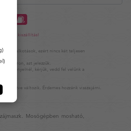
RBA
ingyenes kiszállítás!
etén.
g)
szített alkotások, ezért nincs két teljesen
l)
 raktáron, azt jelezzük.
bet igényelnél, kérjük, vedd fel velünk a
ül, illetve változik. Érdemes hozzánk visszajárni.
tt szájmaszk. Mosógépben mosható,