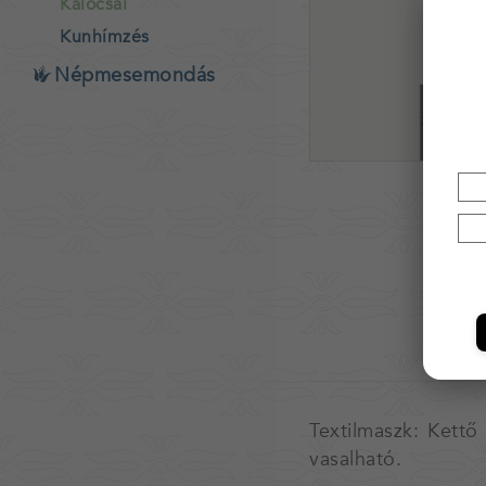
Kalocsai
Kunhímzés
Népmesemondás
Textilmaszk: Kettő
vasalható.