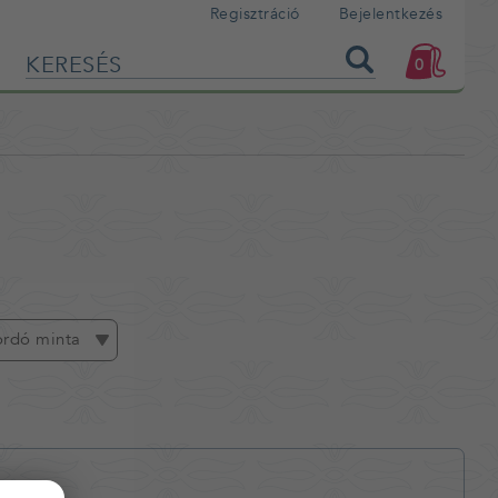
Regisztráció
Bejelentkezés
0
ordó minta