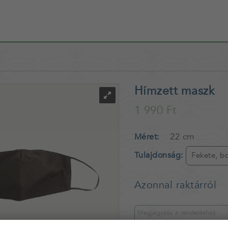
Hímzett maszk
1 990 Ft
22 cm
Méret
Tulajdonság
Fekete, b
Azonnal raktárról