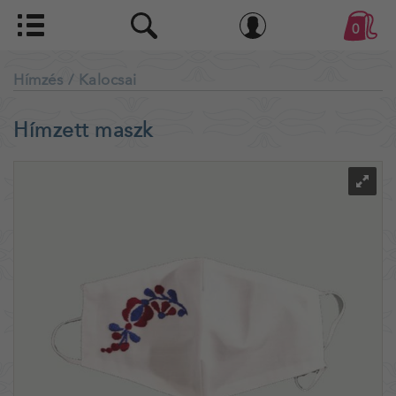
0
Hímzés
/ Kalocsai
Hímzett maszk