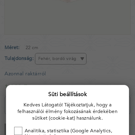
Méret
22 cm
Tulajdonság
Fehér, bordó virág
Azonnal raktárról
1 990 Ft
Süti beállítások
Kedves Látogató! Tájékoztatjuk, hogy a
felhasználói élmény fokozásának érdekében
sütiket (cookie-kat) használunk.
KOSÁRBA
Analitika, statisztika (Google Analytics,