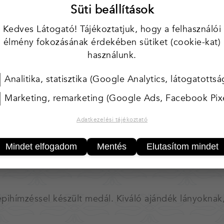
Süti beállítások
Kedves Látogató! Tájékoztatjuk, hogy a felhasználói
KOSÁ
élmény fokozásának érdekében sütiket (cookie-kat)
használunk.
25 000 Ft felett* 
* Magyarország terül
Analitika, statisztika (Google Analytics, látogatottsá
Tárgyaink egyedi, kézzel ké
Marketing, remarketing (Google Ads, Facebook Pixe
egyforma.
Amennyiben több darab van
Ha valamelyik tárgyból töb
Adatkezelési tájékoztató
kapcsolatot.
Mindet elfogadom
Mentés
Elutasítom mindet
Kínálatunk folymatosan bőv
gépihímzéssel készült medál. Kiváló ajándék lányoknak