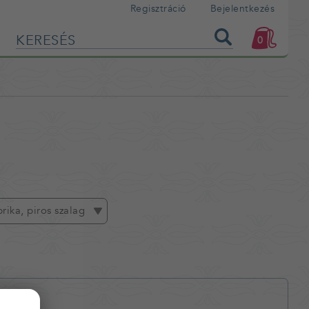
Regisztráció
Bejelentkezés
0
rika, piros szalag