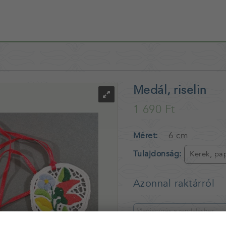
Medál, riselin
1 690 Ft
6 cm
Méret
Tulajdonság
Kerek, pap
Azonnal raktárról