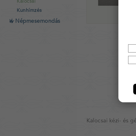
Kalocsai
Kunhímzés
Népmesemondás
Kalocsai kézi- és 