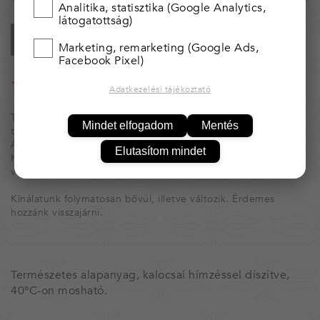
Analitika, statisztika (Google Analytics,
látogatottság)
KOSÁRBA
Marketing, remarketing (Google Ads,
Facebook Pixel)
25 000 Ft felett* ingyenes kiszállítás!
Adatkezelési tájékoztató
* Magyarország területén.
Tárgyaink egyedi, kézzel készített alkotások, ezért nincs két
Mindet elfogadom
Mentés
teljesen egyforma.
Amennyiben több darab van raktáron, azt jelezzük.
Elutasítom mindet
Ha valamelyik tárgyból többet igényelnél, kérjük, vedd fel
velünk a kapcsolatot.
Kínálatunk folymatosan bővül, illetve változik. Érdemes
hozzánk visszajárni.
Természetes alapanyag, kalocsai hímzéssel díszítve,
40°C-on mosható.