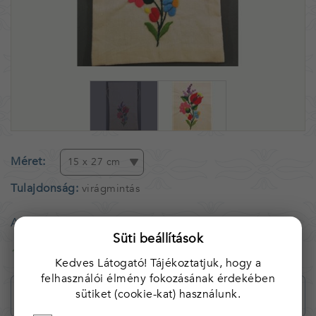
Méret
15 x 27 cm
Tulajdonság
virágmintás
Azonnal raktárról
Süti beállítások
1 990 Ft
Kedves Látogató! Tájékoztatjuk, hogy a
felhasználói élmény fokozásának érdekében
sütiket (cookie-kat) használunk.