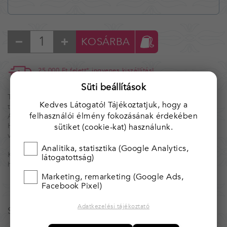
KOSÁRBA
25 000 Ft felett* ingyenes kiszállítás!
* Magyarország területén.
Süti beállítások
Tárgyaink egyedi, kézzel készített alkotások, ezért nincs két
Kedves Látogató! Tájékoztatjuk, hogy a
teljesen egyforma.
felhasználói élmény fokozásának érdekében
Amennyiben több darab van raktáron, azt jelezzük.
Ha valamelyik tárgyból többet igényelnél, kérjük, vedd fel
sütiket (cookie-kat) használunk.
velünk a kapcsolatot.
Analitika, statisztika (Google Analytics,
Kínálatunk folymatosan bővül, illetve változik. Érdemes
látogatottság)
hozzánk visszajárni.
Marketing, remarketing (Google Ads,
Facebook Pixel)
Adatkezelési tájékoztató
Szalma díszdoboz kunhímzéssel