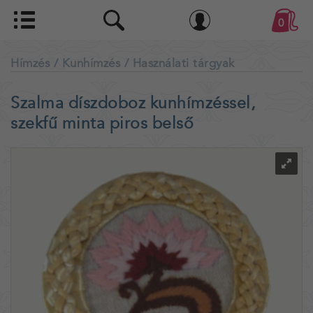
0
Hímzés
/ Kunhímzés
/ Használati tárgyak
Szalma díszdoboz kunhímzéssel,
szekfű minta piros belső