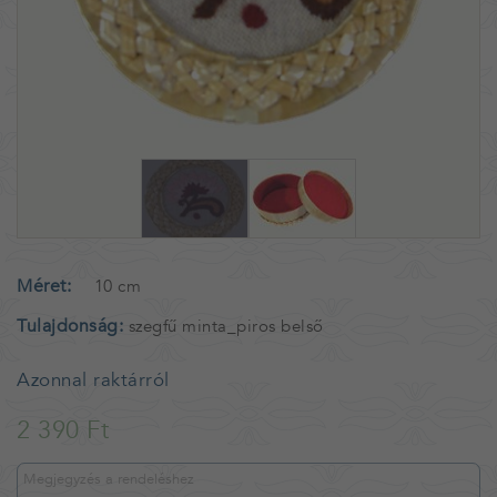
Méret
10 cm
Tulajdonság
szegfű minta_piros belső
Azonnal raktárról
2 390 Ft