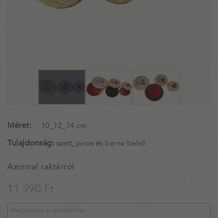
Méret
10_12_14 cm
Tulajdonság
szett_piros és barna belső
Azonnal raktárról
11 990 Ft