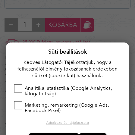
KOSÁRBA
25 000 Ft felett* ingyenes kiszállítás!
* Magyarország területén.
Süti beállítások
Tárgyaink egyedi, kézzel készített alkotások, ezért nincs két
Kedves Látogató! Tájékoztatjuk, hogy a
teljesen egyforma.
felhasználói élmény fokozásának érdekében
Amennyiben több darab van raktáron, azt jelezzük.
Ha valamelyik tárgyból többet igényelnél, kérjük, vedd fel
sütiket (cookie-kat) használunk.
velünk a kapcsolatot.
Analitika, statisztika (Google Analytics,
Kínálatunk folymatosan bővül, illetve változik. Érdemes
látogatottság)
hozzánk visszajárni.
Marketing, remarketing (Google Ads,
Facebook Pixel)
Adatkezelési tájékoztató
Szalma díszdoboz kunhímzéssel