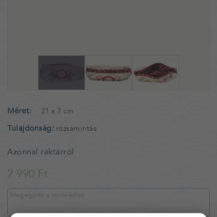
Méret
21 x 7 cm
Tulajdonság
rózsamintás
Azonnal raktárról
2 990 Ft