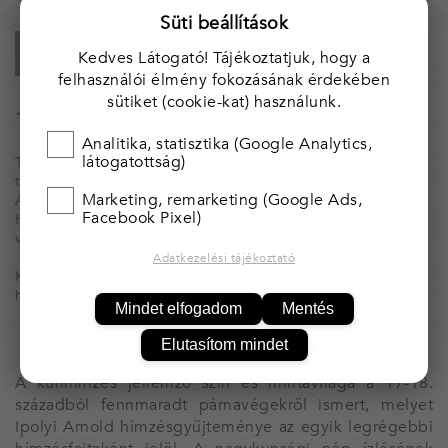
Süti beállítások
KOSÁRBA
Kedves Látogató! Tájékoztatjuk, hogy a
felhasználói élmény fokozásának érdekében
sütiket (cookie-kat) használunk.
25 000 Ft felett* ingyenes kiszállítás!
* Magyarország területén.
Analitika, statisztika (Google Analytics,
látogatottság)
Tárgyaink egyedi, kézzel készített alkotások, ezért nincs két
teljesen egyforma.
Marketing, remarketing (Google Ads,
Amennyiben több darab van raktáron, azt jelezzük.
Facebook Pixel)
Ha valamelyik tárgyból többet igényelnél, kérjük, vedd fel
velünk a kapcsolatot.
Adatkezelési tájékoztató
Kínálatunk folymatosan bővül, illetve változik. Érdemes
hozzánk visszajárni.
Mindet elfogadom
Mentés
Elutasítom mindet
A kunhímzés jellemző szín és mintavilága a 17-18.
századból fennmaradt párnavégekről ismert, melyet
Ipolyi Arnold hímzésgyűjteménye az egyik legrégebbi