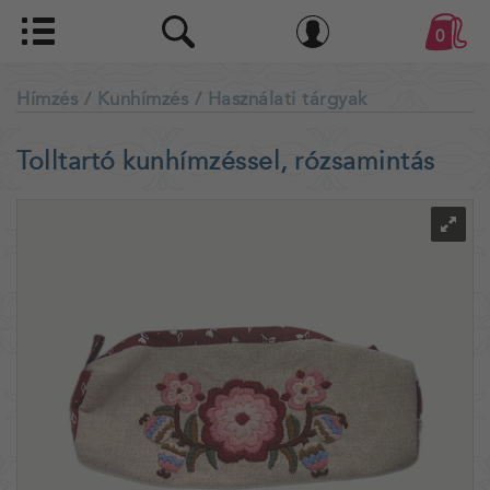
0
Hímzés
/ Kunhímzés
/ Használati tárgyak
Tolltartó kunhímzéssel, rózsamintás