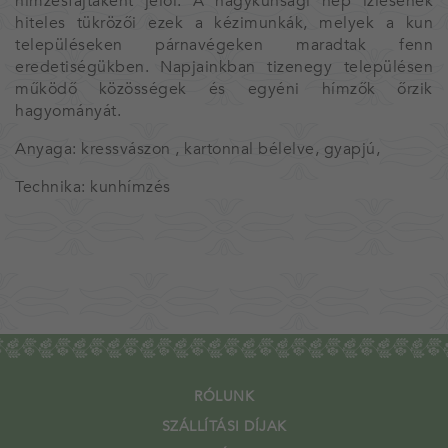
hímzésfajtaként jelöl. A nagykunsági nép ízlésének
hiteles tükrözői ezek a kézimunkák, melyek a kun
településeken párnavégeken maradtak fenn
eredetiségükben. Napjainkban tizenegy településen
működő közösségek és egyéni hímzők őrzik
hagyományát.
Anyaga: kressvászon , kartonnal bélelve, gyapjú,
Technika: kunhímzés
RÓLUNK
SZÁLLÍTÁSI DÍJAK