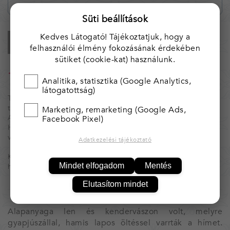
Süti beállítások
Kedves Látogató! Tájékoztatjuk, hogy a
KOSÁRBA
felhasználói élmény fokozásának érdekében
sütiket (cookie-kat) használunk.
25 000 Ft felett* ingyenes kiszállítás!
Analitika, statisztika (Google Analytics,
* Magyarország területén.
látogatottság)
Tárgyaink egyedi, kézzel készített alkotások, ezért nincs két
teljesen egyforma.
Marketing, remarketing (Google Ads,
Amennyiben több darab van raktáron, azt jelezzük.
Facebook Pixel)
Ha valamelyik tárgyból többet igényelnél, kérjük, vedd fel
velünk a kapcsolatot.
Adatkezelési tájékoztató
Kínálatunk folymatosan bővül, illetve változik. Érdemes
Mindet elfogadom
Mentés
hozzánk visszajárni.
Elutasítom mindet
Alapanyaga len és kendervászon volt, melyre
gyapjúszállal, hamis lapos öltéssel varrták a hímet.