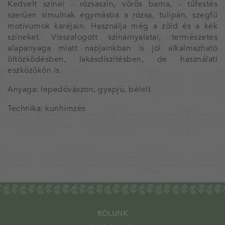
Kedvelt színei - rózsaszín, vörös barna, - tűfestés
szerűen simulnak egymásba a rózsa, tulipán, szegfű
motívumok karéjain. Használja még a zöld és a kék
színeket. Visszafogott színárnyalatai, természetes
alapanyaga miatt napjainkban is jól alkalmazható
öltözködésben, lakásdíszítésben, de használati
eszközökön is.
Anyaga: lepedővászon, gyapjú, bélelt
Technika: kunhímzés
RÓLUNK