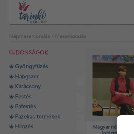
Népmesemondás
/ Mesemondás
ÚJDONSÁGOK
Gyöngyfűzés
Hangszer
Karácsony
Festés
Fafestés
Fazekas termékek
Hímzés
Magyar népmese
intézményekb