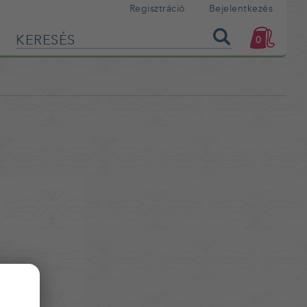
Regisztráció
Bejelentkezés
0