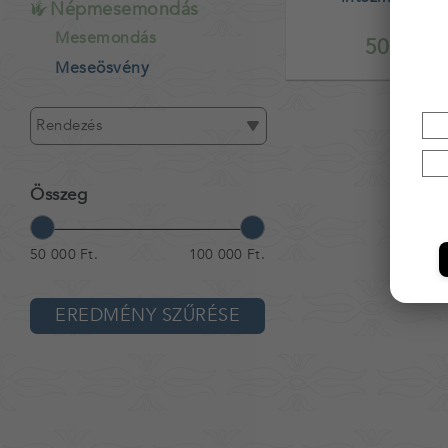
Népmesemondás
rendezvénye
Mesemondás
50 000,-
Meseösvény
Rendezés
Összeg
50 000 Ft.
100 000 Ft.
EREDMÉNY SZŰRÉSE