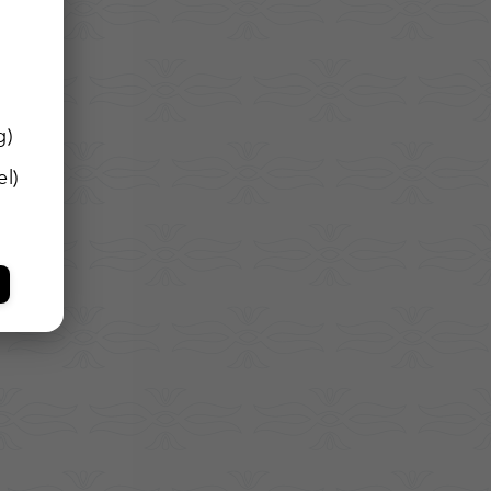
g)
l)