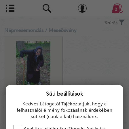
0
Szűrés
Népmesemondás
/ Meseösvény
Süti beállítások
Banyatanya meseösvény
Kedves Látogató! Tájékoztatjuk, hogy a
felhasználói élmény fokozásának érdekében
sütiket (cookie-kat) használunk.
100 000,-
Analitika, statisztika (Google Analytics,