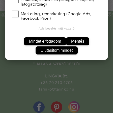
látogatottság)
Marketing, remarketing (Google Ads,
Facebook Pixel)
RÓLUNK
Adatkezelési tájékoztató
SZÁLLÍTÁSI DÍJAK
Mindet elfogadom
Mentés
ADATVÉDELEM
ÁSZF
Elutasítom mindet
KAPCSOLAT
ELÁLLÁS A SZERZŐDÉSTŐL
LINGVIA Bt.
+36 70 210 4706
tarinko@tarinko.hu