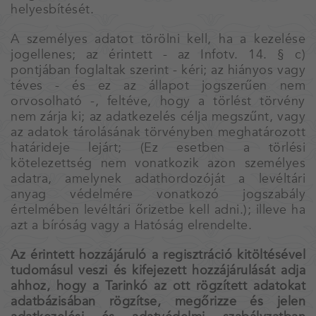
helyesbítését.
A személyes adatot törölni kell, ha a kezelése
jogellenes; az érintett - az Infotv. 14. § c)
pontjában foglaltak szerint - kéri; az hiányos vagy
téves - és ez az állapot jogszerűen nem
orvosolható -, feltéve, hogy a törlést törvény
nem zárja ki; az adatkezelés célja megszűnt, vagy
az adatok tárolásának törvényben meghatározott
határideje lejárt; (Ez esetben a törlési
kötelezettség nem vonatkozik azon személyes
adatra, amelynek adathordozóját a levéltári
anyag védelmére vonatkozó jogszabály
értelmében levéltári őrizetbe kell adni.); illeve ha
azt a bíróság vagy a Hatóság elrendelte.
Az érintett hozzájáruló a regisztráció kitöltésével
tudomásul veszi és kifejezett hozzájárulását adja
ahhoz, hogy a Tarinkó az ott rögzített adatokat
adatbázisában rögzítse, megőrizze és jelen