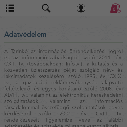
0
Adatvédelem
A Tarinkó az információs önrendelkezési jogról
és az információszabadságról szóló 2011. évi
CXII. tv. (továbbiakban: Infotv.), a kutatás és a
közvetlen üzletszerzés célját szolgáló név- és
lakcímadatok kezeléséről szóló 1995. évi CXIX.
tv., a gazdasági reklámtevékenység alapvető
feltételeiről és egyes korlátairól szóló 2008. évi
XLVIII. tv., valamint az elektronikus kereskedelmi
szolgáltatások, valamint az információs
társadalommal összefüggő szolgáltatások egyes
kérdéseiről szóló 2001. évi CVIII. tv.
rendelkezéseit figyelembe véve az alábbi
adatkezelés és adatvédelmi szabályzatot alkotja.