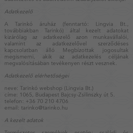
Adatkezelő
A Tarinkó áruház (fenntartó: Lingvia Bt.,
továbbiakban Tarinkó) által kezelt adatokat
kizárólag az adatkezelő azon munkavállalói,
valamint az adatkezelővel szerződéses
kapcsolatban álló Megbízottak jogosultak
megismerni, akik az adatkezelés céljának
megvalósításában tevékenyen részt vesznek.
Adatkezelő elérhetőségei
neve: Tarinkó webshop (Lingvia Bt.)
címe: 1065, Budapest Bajcsy-Zsilinszky út 5.
telefon: +36 70 210 4706
email: tarinko@tarinko.hu
A kezelt adatok
Természetes személyek esetén: családi és