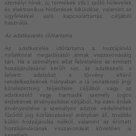
személyi hírek, új termékek stb.) szóló hírlevelek
és elektronikus hirdetések kiküldése, valamint az
ügyfelekkel való kapcsolattartás céljából
használja.
Az adatkezelés időtartama
Az adatkezelés időtartama a hozzájáruló
nyilatkozat megadásától annak visszavonásáig
tart. Ha a személyes adat felvételére az érintett
hozzájárulásával került sor, az adatkezelő a
felvett adatokat a törvény eltérő
rendelkezésének hiányában a rá vonatkozó jogi
kötelezettség teljesítése céljából vagy az
adatkezelő vagy harmadik személy jogos
érdekének érvényesítése céljából, ha ezen érdek
érvényesítése a személyes adatok védelméhez
fűződő jog korlátozásával arányban áll, további
külön hozzájárulás nélkül, valamint az érintett
hozzájárulásának visszavonását követően is
kezelheti.