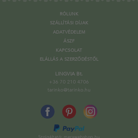
RÓLUNK
SZÁLLÍTÁSI DÍJAK
ADATVÉDELEM
ÁSZF
KAPCSOLAT
ELÁLLÁS A SZERZŐDÉSTŐL
LINGVIA Bt.
+36 70 210 4706
tarinko@tarinko.hu
Szolgáltató:
merxwebshop.hu