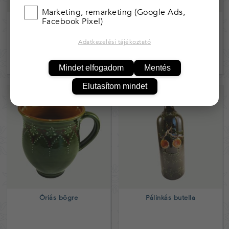
Marketing, remarketing (Google Ads,
Facebook Pixel)
Kis koronás gyümölcstál
Nagy bögre
Adatkezelési tájékoztató
12 990,-
5 390,-
Mindet elfogadom
Mentés
Elutasítom mindet
Óriás bögre
Pálinkás butella